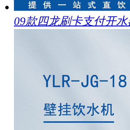
09款四龙刷卡支付开水