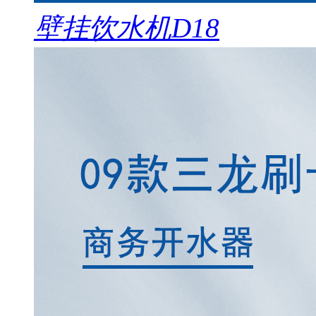
壁挂饮水机D18