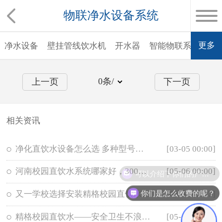
物联净水设备系统
更多
净水设备
壁挂管线饮水机
开水器
智能物联系统
校
0
条/
上一页
下一页
相关资讯
净化直饮水设备怎么选 多种型号选择-精格净水
[03-05 00:00]
河南校园直饮水系统哪家好，3000多所学校的选择[精格净水]
[05-06 00:00]
可以介绍下你们的产品么？
你们是怎么收费的呢？
又一学校选择安装精格校园直饮水设备,更多的学子喝上安全直饮水
[08-04 09:17]
精格校园直饮水——安全卫生不浪费！
[05-16 17:46]