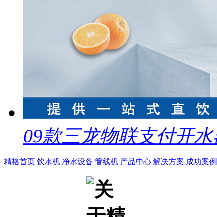
09款三龙物联支付开水
精格首页
饮水机
净水设备
管线机
产品中心
解决方案
成功案例