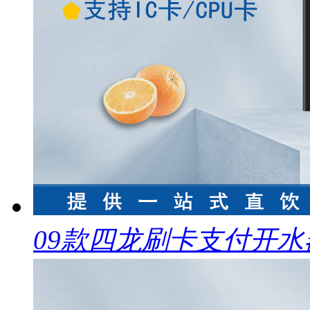
09款四龙刷卡支付开水