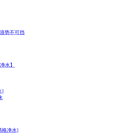
波浪势不可挡
净水】
]
水
格净水]