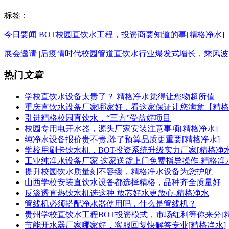
标签：
今日要闻 BOT校园直饮水工程，投资商要知道的事[精格净水]
展会邀请 |后疫情时代校园管道直饮水行业爆发式增长，乘风
热门
文章
学校直饮水设备太贵了？ 精格净水觉得让您物超所值
重庆直饮水设备厂家哪家好，看这家保证让您满意【精格
引进精格校园直饮水，“三方”受益好项目
校园专用电开水器，源头厂家安装注意事项[精格净水]
纯净水设备报价贵不贵,除了预算品质更重要[精格净水]
学校用刷卡饮水机，BOT投资系统升级实力厂家[精格净水
工业纯净水设备厂家 这家送货上门免费指导操作-精格净
提升校园饮水质量刻不容缓，精格净水设备为您护航
山西学校安装直饮水设备都选择精格，品种齐全质量好
反渗透直热饮水机选这种 放芯好水更放心-精格净水
管线机必须搭配净水器使用吗，什么是管线机？
贵州学校直饮水工程BOT投资模式，市场红利等你来分[精
节能开水器厂家哪家好，客服回复快解答专业[精格净水]