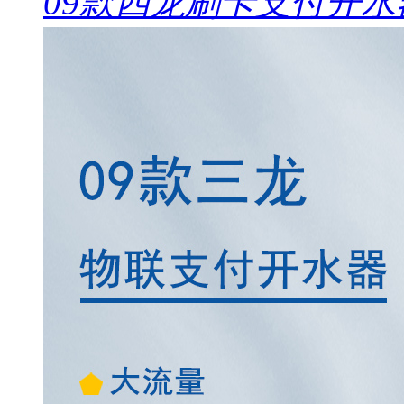
09款四龙刷卡支付开水