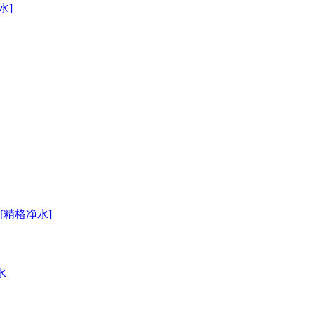
水]
精格净水]
水