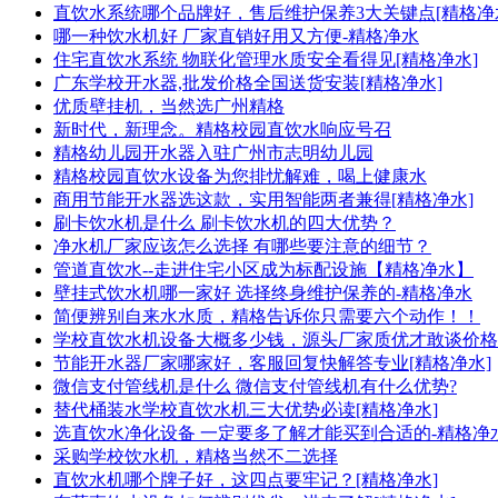
直饮水系统哪个品牌好，售后维护保养3大关键点[精格净
哪一种饮水机好 厂家直销好用又方便-精格净水
住宅直饮水系统 物联化管理水质安全看得见[精格净水]
广东学校开水器,批发价格全国送货安装[精格净水]
优质壁挂机，当然选广州精格
新时代，新理念。精格校园直饮水响应号召
精格幼儿园开水器入驻广州市志明幼儿园
精格校园直饮水设备为您排忧解难，喝上健康水
商用节能开水器选这款，实用智能两者兼得[精格净水]
刷卡饮水机是什么 刷卡饮水机的四大优势？
净水机厂家应该怎么选择 有哪些要注意的细节？
管道直饮水--走进住宅小区成为标配设施【精格净水】
壁挂式饮水机哪一家好 选择终身维护保养的-精格净水
简便辨别自来水水质，精格告诉你只需要六个动作！！
学校直饮水机设备大概多少钱，源头厂家质优才敢谈价格[
节能开水器厂家哪家好，客服回复快解答专业[精格净水]
微信支付管线机是什么 微信支付管线机有什么优势?
替代桶装水学校直饮水机三大优势必读[精格净水]
选直饮水净化设备 一定要多了解才能买到合适的-精格净
采购学校饮水机，精格当然不二选择
直饮水机哪个牌子好，这四点要牢记？[精格净水]